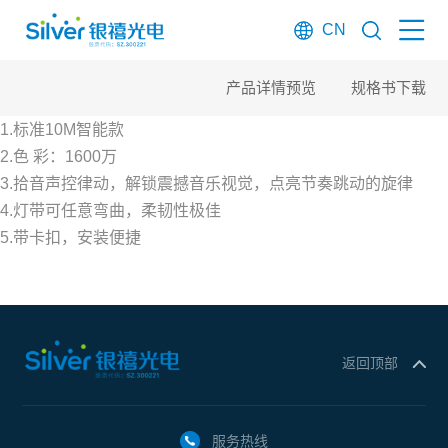
CN
产品详情预览
规格书下载
1.标准10M智能款
2.色 彩：1600万
3.拾音声控律动，解锁震撼音乐视觉，点亮节奏跳动的旋律
4.灯带可任意弯曲，柔韧性极佳
5.带卡扣，安装便捷
返回顶部
服务热线