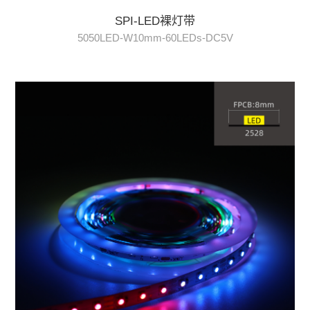
SPI-LED裸灯带
5050LED-W10mm-60LEDs-DC5V