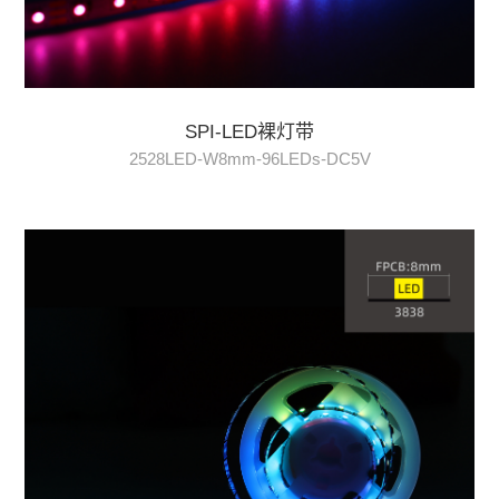
SPI-LED裸灯带
2528LED-W8mm-96LEDs-DC5V